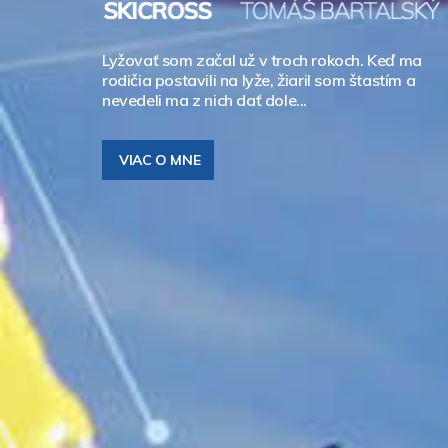
Lyžovať som začal už v troch rokoch. Keď ma
rodičia postavili na lyže, žiaril som štastím a
nevedeli ma z nich dať dole...
VIAC O MNE