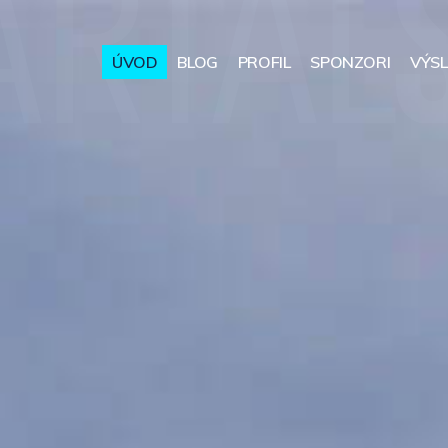
ÚVOD
BLOG
PROFIL
SPONZORI
VÝS